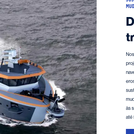
MU
D
t
Nos
pro
nave
ero
sus
mud
às 
até