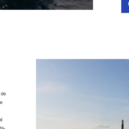
 de
te
al
tá-