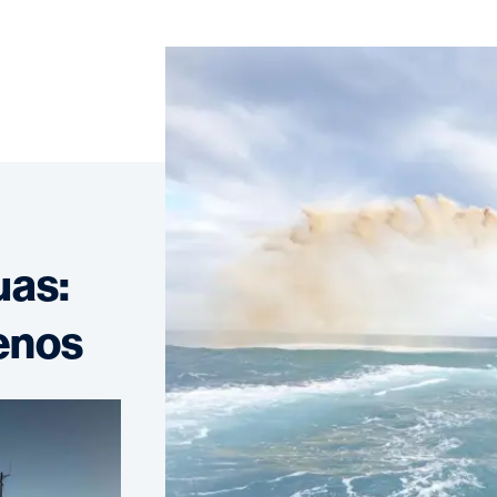
uas:
enos