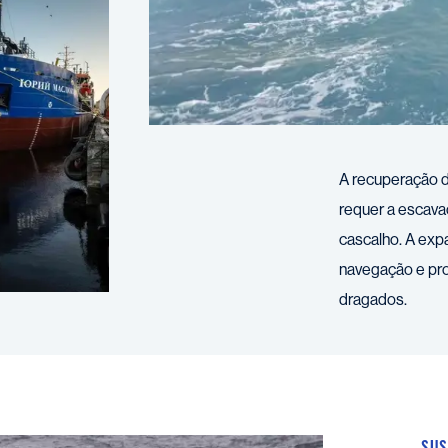
A recuperação d
requer a escava
cascalho. A exp
navegação e pr
dragados.
SUS