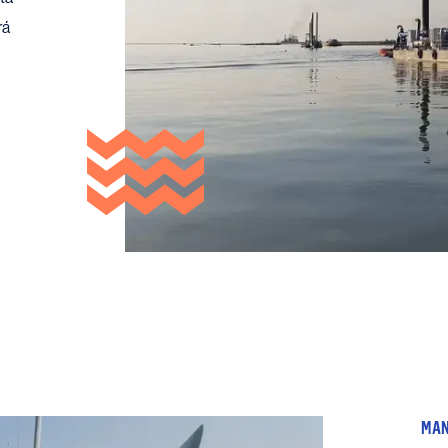
rá
MAN