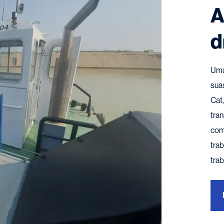
A
d
Uma
sua
Cat
tran
com
tra
tra