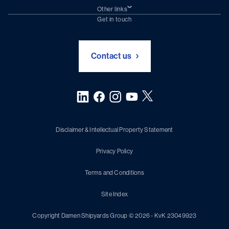
Damen Trading
Other links
Chartering (DMS)
Subscribe to newsletter
Get in touch
Digital solutions (Triton)
Naval Shipbuilding
Green Maritime Solutions
Foundation Damen Support
Contact us
Disclaimer & Intellectual Property Statement
Privacy Policy
Terms and Conditions
Site Index
Copyright Damen Shipyards Group © 2026 - KvK 23049923