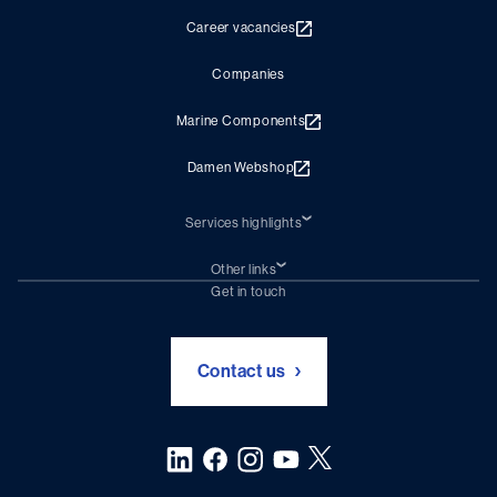
Career vacancies
Companies
Marine Components
Damen Webshop
Services highlights
Shiprepair
Damen Trading
Other links
Chartering (DMS)
Subscribe to newsletter
Get in touch
Digital solutions (Triton)
Naval Shipbuilding
Green Maritime Solutions
Foundation Damen Support
Contact us