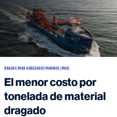
Vessels
Equipment
Markets
Services
About
News & Insights
Career
Search
DRAGAS PARA AGREGADOS MARINOS (MAD)
Contact
El menor costo por
tonelada de material
Contact us
and get in touch with the experts in the field.
dragado