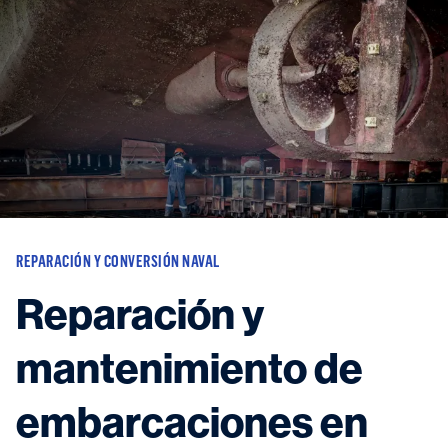
Vessels
Equipment
Markets
Services
About
News & Insights
Career
Search
REPARACIÓN Y CONVERSIÓN NAVAL
Contact
Reparación y
mantenimiento de
Contact us
and get in touch with the experts in the field.
embarcaciones en