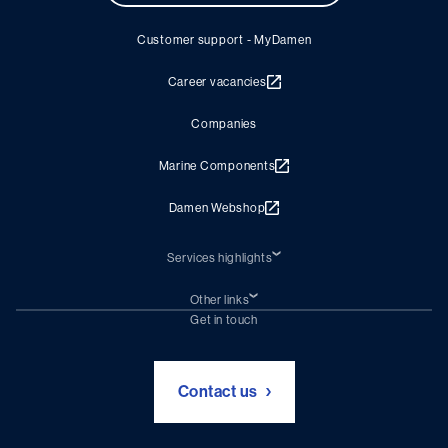
Customer support - MyDamen
Career vacancies
Companies
Marine Components
Damen Webshop
Services highlights
Shiprepair
Damen Trading
Other links
Chartering (DMS)
Subscribe to newsletter
Get in touch
Digital solutions (Triton)
Naval Shipbuilding
Green Maritime Solutions
Foundation Damen Support
Contact us